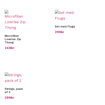
Set med Fluga
299
kr
Microfiber
Lowrise Zip
Thong
249
kr
Strings, pack
of 3
299
kr