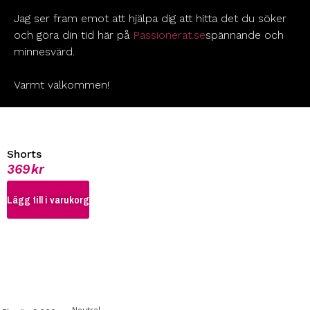
Jag ser fram emot att hjälpa dig att hitta det du söker
och göra din tid här på
Passionerat.se
spännande och
minnesvärd.
Varmt välkommen!
Shorts
369
kr
Lägg till i varukorg