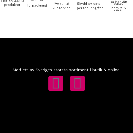
Neutral
Fler än 3.000
Du har ditt
Personlig
Skydd av dina
paket
produkter
förpackning
kunservice
personuppgifter
inom 2-5
dagar
Med ett av Sveriges största sortiment i butik & online.