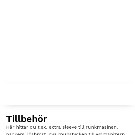
Tillbehör
Här hittar du t.ex. extra sleeve till runkmasinen,
packers, lösbröst, nya munstycken till womanizern,