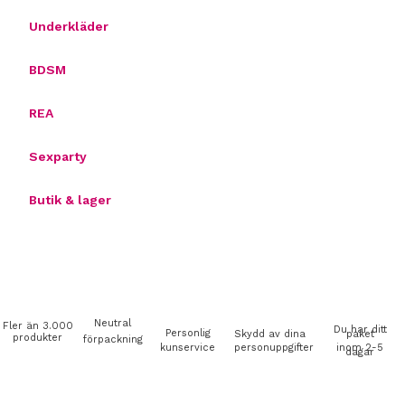
Underkläder
BDSM
REA
Sexparty
Butik & lager
Neutral
Fler än 3.000
Du har ditt
Personlig
Skydd av dina
paket
produkter
förpackning
kunservice
personuppgifter
inom 2-5
dagar