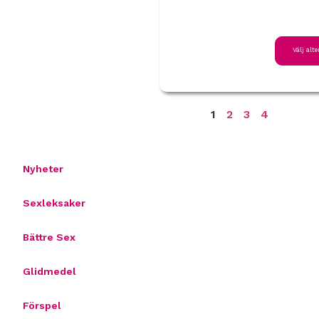
Välj alte
1
2
3
4
Nyheter
Sexleksaker
Bättre Sex
Glidmedel
Förspel