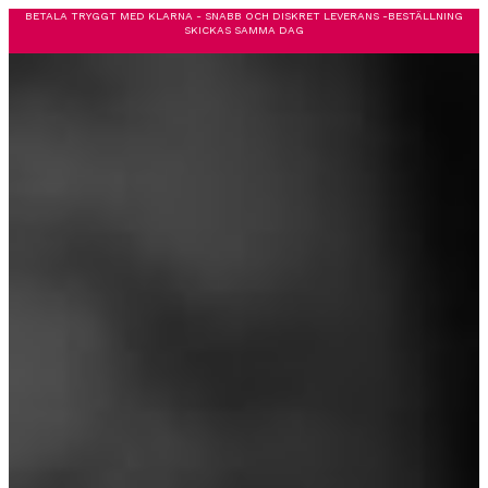
BETALA TRYGGT MED KLARNA - SNABB OCH DISKRET LEVERANS -BESTÄLLNING
SKICKAS SAMMA DAG