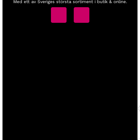
K
Med ett av Sveriges största sortiment i butik & online.
D
b
H
1