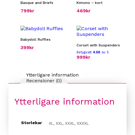
Basque and Briefs
Kimono – kort
799
kr
469
kr
Babydoll Ruffles
Corset with Suspenders
399
kr
Betygsatt
4.50
av 5
999
kr
Ytterligare information
Recensioner (0)
Ytterligare information
Storlekar
XL, XXL, XXXL, XXXXL