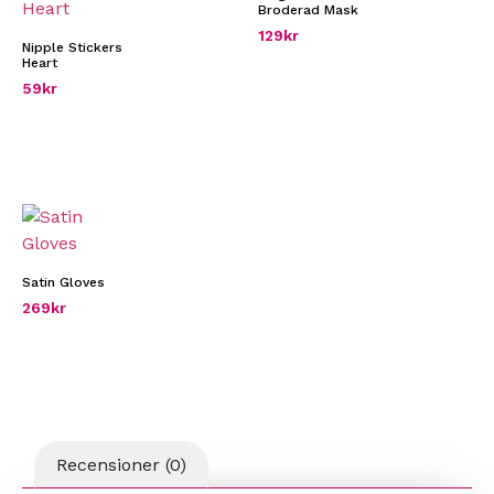
Broderad Mask
129
kr
Nipple Stickers
Heart
59
kr
Satin Gloves
269
kr
Recensioner (0)