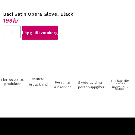
Baci Satin Opera Glove, Black
199
kr
Lägg till i varukorg
Neutral
Fler än 3.000
Du har ditt
Personlig
Skydd av dina
paket
produkter
förpackning
kunservice
personuppgifter
inom 2-5
dagar