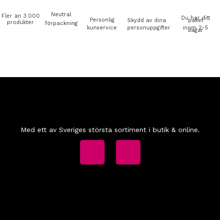
Neutral
Fler än 3.000
Du har ditt
Personlig
Skydd av dina
paket
produkter
förpackning
kunservice
personuppgifter
inom 2-5
dagar
Med ett av Sveriges största sortiment i butik & online.