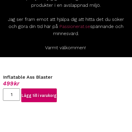
produkter i en avslappnad miljö.
Jag ser fram emot att hjälpa dig att hitta det du söker
och göra din tid här på
Passionerat.se
spännande och
minnesvärd.
Varmt välkommen!
Inflatable Ass Blaster
499
kr
Lägg till i varukorg