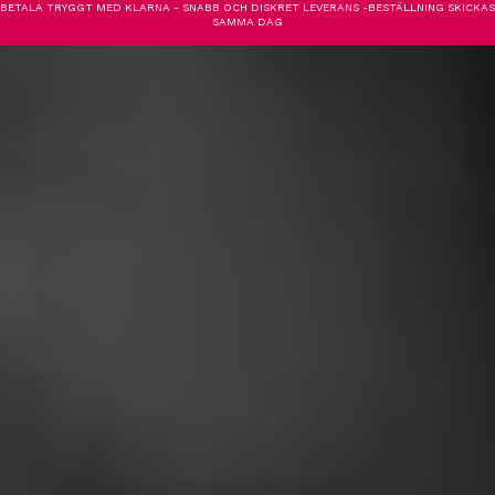
BETALA TRYGGT MED KLARNA - SNABB OCH DISKRET LEVERANS -BESTÄLLNING SKICKAS
SAMMA DAG