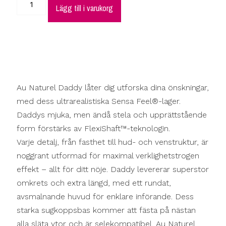
Lägg till i varukorg
Au Naturel Daddy låter dig utforska dina önskningar,
med dess ultrarealistiska Sensa Feel®-lager.
Daddys mjuka, men ändå stela och upprättstående
form förstärks av FlexiShaft™-teknologin.
Varje detalj, från fasthet till hud- och venstruktur, är
noggrant utformad för maximal verklighetstrogen
effekt – allt för ditt nöje. Daddy levererar superstor
omkrets och extra längd, med ett rundat,
avsmalnande huvud för enklare införande. Dess
starka sugkoppsbas kommer att fästa på nästan
alla släta ytor och är selekompatibel. Au Naturel