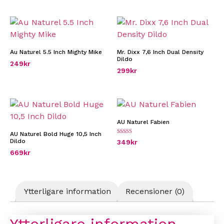
Au Naturel 5.5 Inch Mighty Mike
Mr. Dixx 7,6 Inch Dual Density
Dildo
249
kr
299
kr
AU Naturel Fabien
AU Naturel Bold Huge 10,5 Inch
Betygsatt
Dildo
349
kr
5.00
av 5
669
kr
Ytterligare information
Recensioner (0)
Ytterligare information