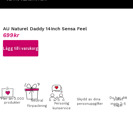
AU Naturel Daddy 14Inch Sensa Feel
699
kr
Lägg till i varukorg
Du har ditt
Fler än 3.000
Skydd av dina
paket
Neutral
produkter
Personlig
personuppgifter
inom 2-5
dagar
förpackning
kunservice