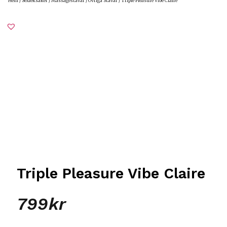
Hem
/
Sexleksaker
/
Massagestavar
/
Övriga Stavar
/ Triple Pleasure Vibe Claire
Triple Pleasure Vibe Claire
799
kr