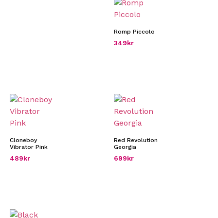
Romp Piccolo
349
kr
Cloneboy
Red Revolution
Vibrator Pink
Georgia
489
kr
699
kr