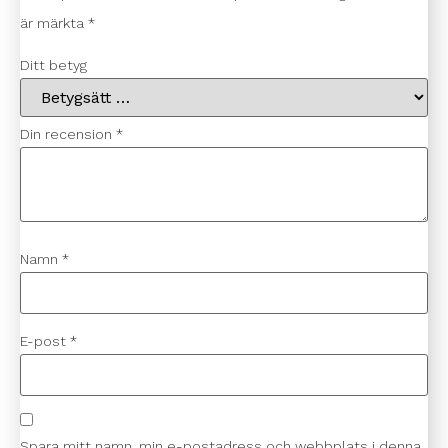
är märkta
*
Ditt betyg
Din recension
*
Namn
*
E-post
*
Spara mitt namn, min e-postadress och webbplats i denna