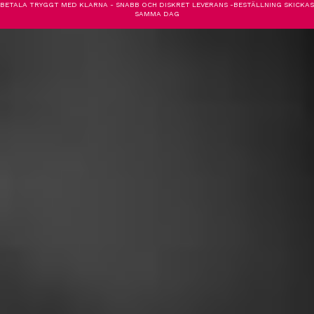
BETALA TRYGGT MED KLARNA - SNABB OCH DISKRET LEVERANS -BESTÄLLNING SKICKAS
SAMMA DAG