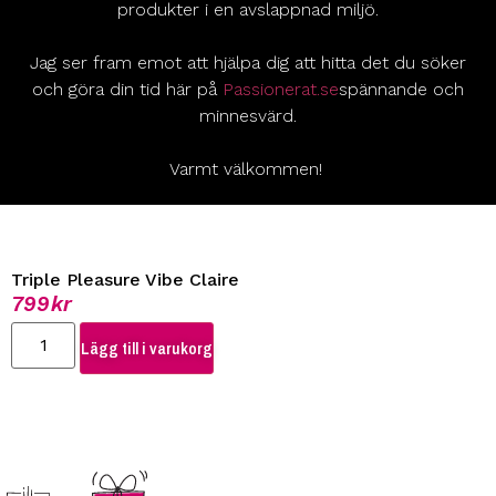
produkter i en avslappnad miljö.
Jag ser fram emot att hjälpa dig att hitta det du söker
och göra din tid här på
Passionerat.se
spännande och
minnesvärd.
Varmt välkommen!
Triple Pleasure Vibe Claire
799
kr
Lägg till i varukorg