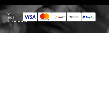
©
2023
Passionerat.se