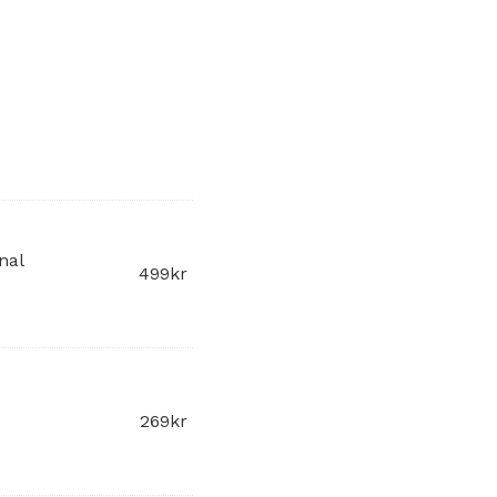
nal
499
kr
269
kr