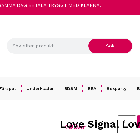
 SAMMA DAG
BETALA TRYGGT MED KLARNA.
Sök
Förspel
Underkläder
BDSM
REA
Sexparty
B
Love Signal Lov
499
kr