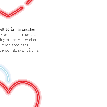
ygt
20 år i branschen
terna i sortimentet.
ghet och material är
butiken som här i
 personliga svar på dina