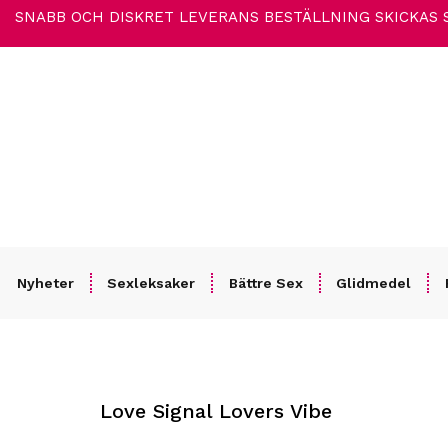
SNABB OCH DISKRET LEVERANS
BESTÄLLNING SKICKAS
Nyheter
Sexleksaker
Bättre Sex
Glidmedel
Hem
/
Sexleksaker
/
För Par
/
Samlagsvibratorer
/ Love Signal Lovers Vibe
Love Signal Lovers Vibe