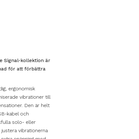
 Signal-kollektion är
ad för att förbättra
ig, ergonomisk
iserade vibrationer till
nsationer. Den är helt
SB-kabel och
fulla solo- eller
justera vibrationerna
r extra spänning med