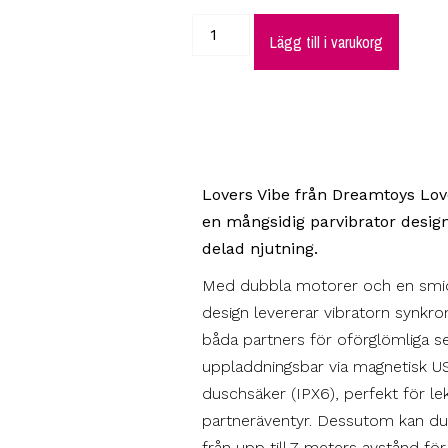
Lägg till i varukorg
Lovers Vibe från Dreamtoys Love
en mångsidig parvibrator design
delad njutning.
Med dubbla motorer och en smid
design levererar vibratorn synkron
båda partners för oförglömliga se
uppladdningsbar via magnetisk U
duschsäker (IPX6), perfekt för lek
partneräventyr. Dessutom kan du 
från upp till 7 meters avstånd fö