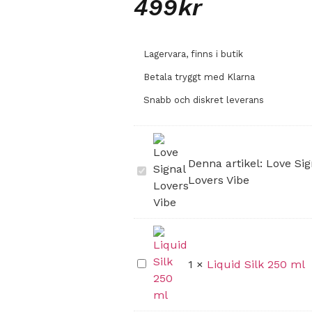
499
kr
Lagervara, finns i butik
Betala tryggt med Klarna
Snabb och diskret leverans
Denna artikel:
Love Sig
Love
Signal
Lovers Vibe
Lovers
Vibe
Liquid
1
×
Liquid Silk 250 ml
Silk
250
ml