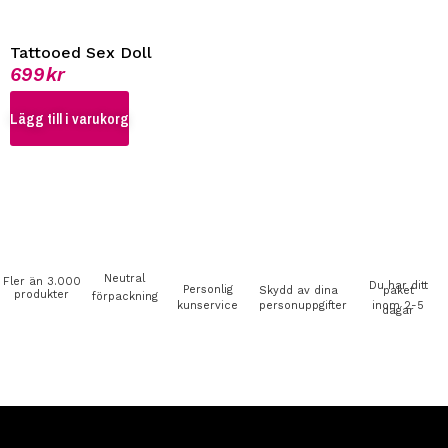
Tattooed Sex Doll
699
kr
Lägg till i varukorg
Neutral
Fler än 3.000
Du har ditt
Personlig
Skydd av dina
paket
produkter
förpackning
kunservice
personuppgifter
inom 2-5
dagar