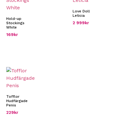
Love Doll
Leticia
Hold-up
2 999
kr
Stockings
White
169
kr
Tofflor
Hudfärgade
Penis
229
kr