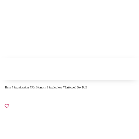
Hem
/
Sexleksaker
/
För Honom
/
Sexdockor
/ Tattooed Sex Doll