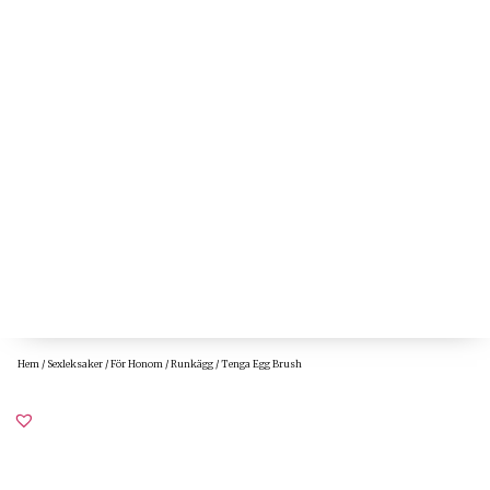
Hem
/
Sexleksaker
/
För Honom
/
Runkägg
/ Tenga Egg Brush