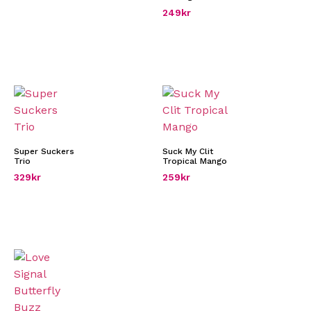
249
kr
Super Suckers
Suck My Clit
Trio
Tropical Mango
329
kr
259
kr