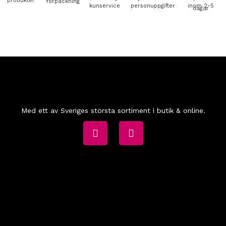
produkter
förpackning
kunservice
personuppgifter
inom 2-5
dagar
Med ett av Sveriges största sortiment i butik & online.