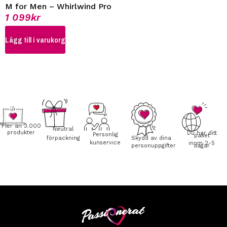
M for Men – Whirlwind Pro
1 099
kr
Lägg till i varukorg
Fler än 3.000
Neutral
produkter
Du har ditt
Personlig
paket
förpackning
Skydd av dina
kunservice
inom 2-5
personuppgifter
dagar