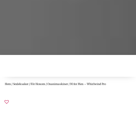
Hem
/
Sexleksaker
/
För Honom
/
Onanimaskiner
/ M for Men – Whirlwind Pro