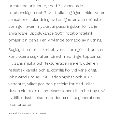
prestandafunktioner, med 7 avancerade
rotationslägen och 7 kraftfulla suglägen. Inklusive en
sensationell blandning av hastigheter och mönster
som gör leken mycket anpassningsbar för varje
användare. Uppslukande 360° rotationsteknik
omger din penis i en virvlande tornado av njutning.
Sugläget har en säkerhetsventil som gör att du kan
kontrollera sugkraften direkt med fingertopparna.
Hylsans mjuka och texturerade inre erbjuder en
realistisk känsla och gudomlig lyx vid varje drag.
Whirlwind Pro är USB-laddningsbar och IPX7-
vattentät, vilket gör den perfekt för bad- eller
duschlek. Höj dina smeksessioner till en helt ny nivå
av tillfredsställelse med denna nästa generations
masturbator.
Total längd: 24,8 cm