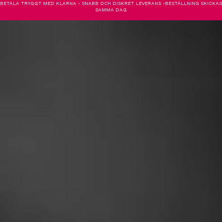
BETALA TRYGGT MED KLARNA - SNABB OCH DISKRET LEVERANS -BESTÄLLNING SKICKAS
SAMMA DAG