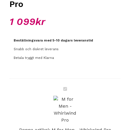
Pro
1 099
kr
Beställningsvara med 5-10 dagars leveranstid
Snabb och diskret leverans
Betala tryggt med Klarna
M
for
Men
-
Whirlwind
Pro
Denna artikel:
M for Men - Whirlwind Pro