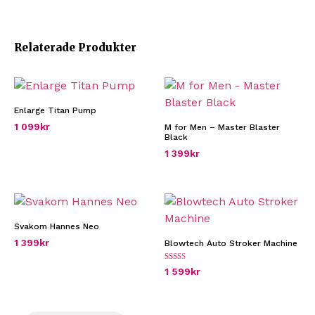
Relaterade Produkter
Enlarge Titan Pump
1 099
kr
M for Men – Master Blaster
Black
1 399
kr
Svakom Hannes Neo
1 399
kr
Blowtech Auto Stroker Machine
Betygsatt
1 599
kr
4.00
av 5