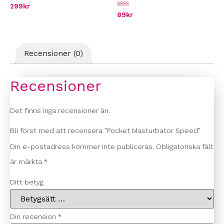
299
kr
Betygsatt
89
kr
2.00
av 5
Recensioner (0)
Recensioner
Det finns inga recensioner än.
Bli först med att recensera ”Pocket Masturbator Speed”
Din e-postadress kommer inte publiceras.
Obligatoriska fält
är märkta
*
Ditt betyg
Din recension
*