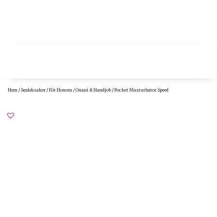
Hem
/
Sexleksaker
/
För Honom
/
Onani & Handjob
/ Pocket Masturbator Speed