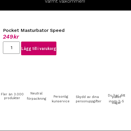
Varmt välkommen!
Pocket Masturbator Speed
249
kr
Lägg till i varukorg
Neutral
Fler än 3.000
Du har ditt
Personlig
Skydd av dina
paket
produkter
förpackning
kunservice
personuppgifter
inom 2-5
dagar