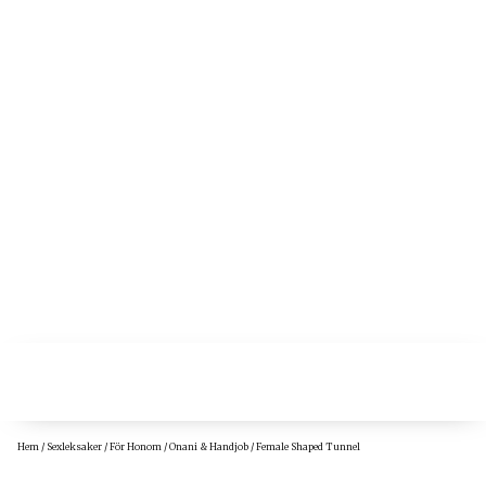
Hem
/
Sexleksaker
/
För Honom
/
Onani & Handjob
/ Female Shaped Tunnel