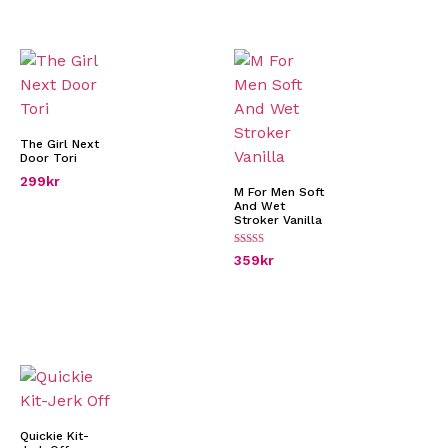
The Girl Next
Door Tori
299
kr
M For Men Soft
And Wet
Stroker Vanilla
Betygsatt
359
kr
4.50
av 5
Quickie Kit-