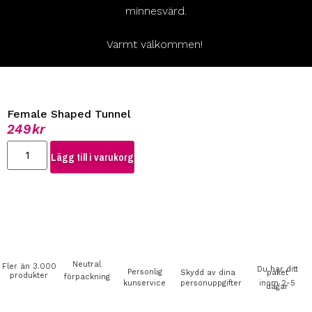
minnesvärd.
Varmt välkommen!
Female Shaped Tunnel
249
kr
Lägg till i varukorg
Neutral
Fler än 3.000
Du har ditt
Personlig
Skydd av dina
paket
produkter
förpackning
kunservice
personuppgifter
inom 2-5
dagar