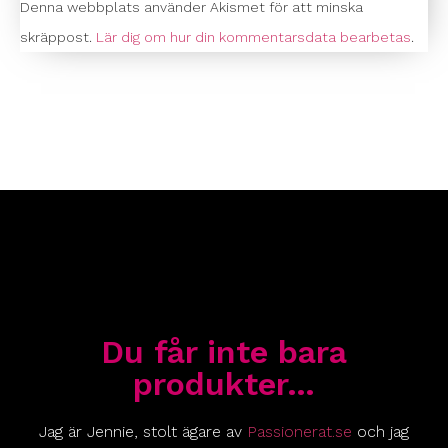
Denna webbplats använder Akismet för att minska
skräppost.
Lär dig om hur din kommentarsdata bearbetas
.
Du får inte bara
produkter…
Jag är Jennie, stolt ägare av
Passionerat.se
och jag