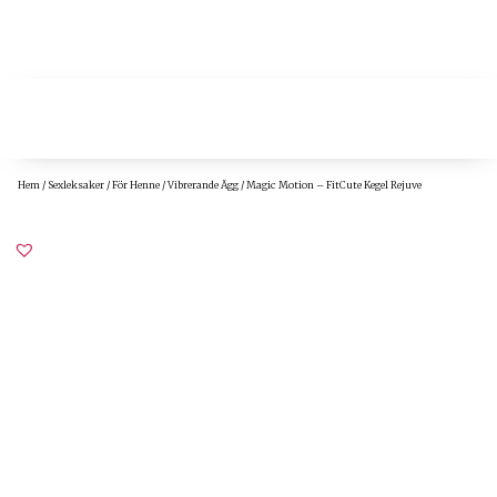
Hem
/
Sexleksaker
/
För Henne
/
Vibrerande Ägg
/ Magic Motion – FitCute Kegel Rejuve