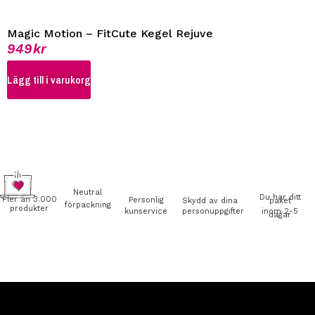
Magic Motion – FitCute Kegel Rejuve
949
kr
Lägg till i varukorg
Neutral
Du har ditt
Fler än 3.000
Personlig
Skydd av dina
paket
förpackning
produkter
kunservice
personuppgifter
inom 2-5
dagar