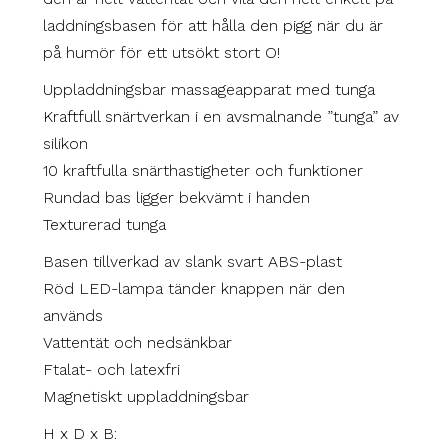
laddningsbasen för att hålla den pigg när du är
på humör för ett utsökt stort O!
Uppladdningsbar massageapparat med tunga
Kraftfull snärtverkan i en avsmalnande ”tunga” av
silikon
10 kraftfulla snärthastigheter och funktioner
Rundad bas ligger bekvämt i handen
Texturerad tunga
Basen tillverkad av slank svart ABS-plast
Röd LED-lampa tänder knappen när den
används
Vattentät och nedsänkbar
Ftalat- och latexfri
Magnetiskt uppladdningsbar
H x D x B: