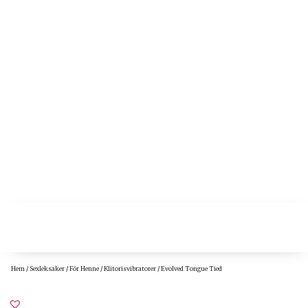
Hem
/
Sexleksaker
/
För Henne
/
Klitorisvibratorer
/ Evolved Tongue Tied