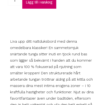
Lägg till i varukorg
Liva upp ditt nattduksbord med denna
omedelbara klassiker! En sammetsmjuk
snärtande tunga sitter inuti en tjock rund bas
som ligger så bekvämt i handen att du kommer
att vara 100 % fokuserad på njutning som
smälter kroppen! Den strukturerade hårt
arbetande tungan tröttnar aldrig på att kittla och
massera dina mest intima erogena zoner – i 10
kraftfulla hastigheter och funktioner. Njut av dina
favoritfantasier även under badtiden, eftersom
den är helt vattentät och vila den helt enkelt på