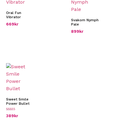
Oral Fun
Vibrator
Svakom Nymph
669
kr
Pale
899
kr
Sweet Smile
Power Bullet
Betygsatt
389
kr
5.00
av 5