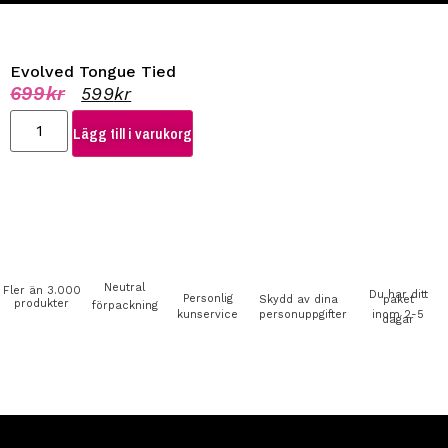
Evolved Tongue Tied
699
kr
599
kr
Lägg till i varukorg
Neutral
Fler än 3.000
Du har ditt
Personlig
Skydd av dina
paket
produkter
förpackning
kunservice
personuppgifter
inom 2-5
dagar