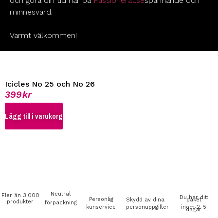
och göra din tid här på
Passionerat.se
spännande och
minnesvärd.
Varmt välkommen!
Icicles No 25 och No 26
399
kr
Lägg till i varukorg
Neutral
Fler än 3.000
Du har ditt
Personlig
Skydd av dina
paket
produkter
förpackning
kunservice
personuppgifter
inom 2-5
dagar