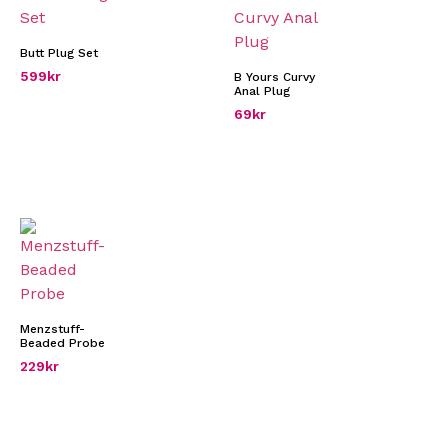
Butt Plug Set
599
kr
B Yours Curvy
Anal Plug
69
kr
Menzstuff-
Beaded Probe
229
kr