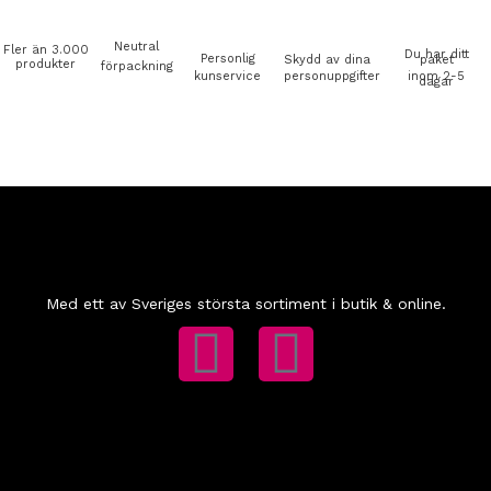
Neutral
Fler än 3.000
Du har ditt
Personlig
Skydd av dina
paket
produkter
förpackning
kunservice
personuppgifter
inom 2-5
dagar
Med ett av Sveriges största sortiment i butik & online.