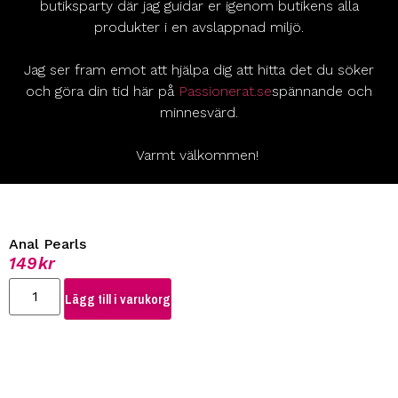
butiksparty där jag guidar er igenom butikens alla
produkter i en avslappnad miljö.
Jag ser fram emot att hjälpa dig att hitta det du söker
och göra din tid här på
Passionerat.se
spännande och
minnesvärd.
Varmt välkommen!
Anal Pearls
149
kr
Lägg till i varukorg