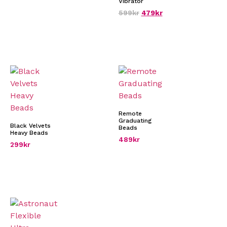
Vibrator
599
kr
479
kr
Remote
Graduating
Black Velvets
Beads
Heavy Beads
489
kr
299
kr