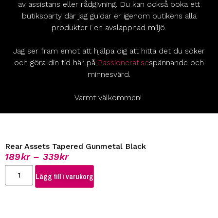
av assistans eller rådgivning. Du kan också boka ett
butiksparty där jag guidar er igenom butikens alla
produkter i en avslappnad miljö.
Jag ser fram emot att hjälpa dig att hitta det du söker
och göra din tid här på
Passionerat.se
spännande och
minnesvärd.
Varmt välkommen!
Rear Assets Tapered Gunmetal Black
189
kr
–
339
kr
Lägg till i varukorg