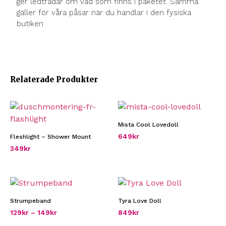
ger ledtrådar om vad som finns i paketet. Samma
gäller för våra påsar när du handlar i den fysiska
butiken
Relaterade Produkter
Mista Cool Lovedoll
649
kr
Fleshlight – Shower Mount
349
kr
Strumpeband
Tyra Love Doll
129
kr
–
149
kr
849
kr