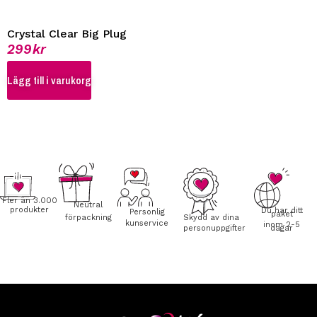
Crystal Clear Big Plug
299
kr
Lägg till i varukorg
Fler än 3.000
Neutral
produkter
Du har ditt
Personlig
paket
förpackning
Skydd av dina
kunservice
inom 2-5
personuppgifter
dagar