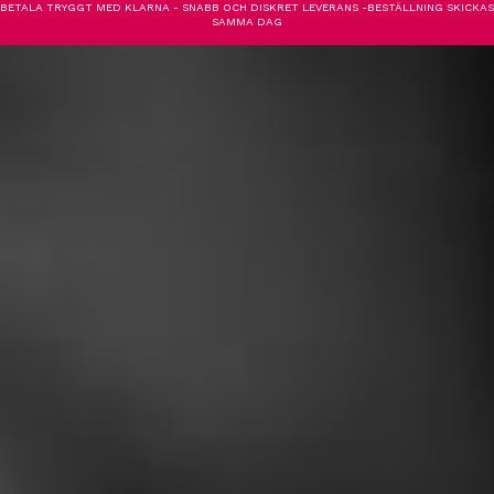
BETALA TRYGGT MED KLARNA - SNABB OCH DISKRET LEVERANS -BESTÄLLNING SKICKAS
SAMMA DAG