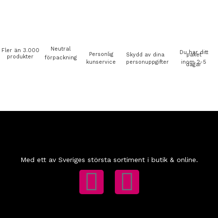
Neutral
Fler än 3.000
Du har ditt
Personlig
Skydd av dina
paket
produkter
förpackning
kunservice
personuppgifter
inom 2-5
dagar
Med ett av Sveriges största sortiment i butik & online.