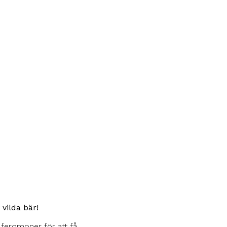
vilda bär!
feromoner för att få