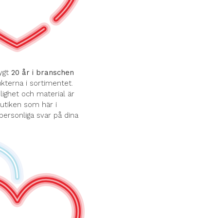
ygt
20 år i branschen
terna i sortimentet.
ghet och material är
butiken som här i
 personliga svar på dina