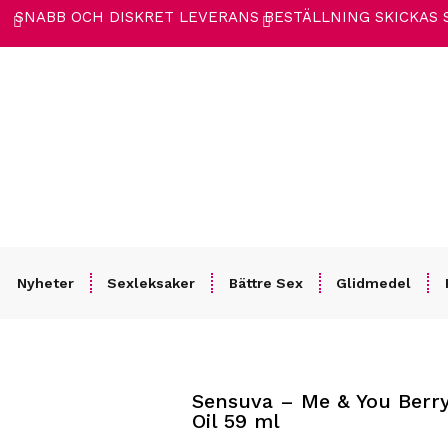
SNABB OCH DISKRET LEVERANS
BESTÄLLNING SKICKAS
Nyheter
Sexleksaker
Bättre Sex
Glidmedel
Sensuva – Me & You Berry
Hem
/
Förspel
/
Massageoljor
/ Sensuva – Me & You Berry Flirty Massage Oi
Oil 59 ml