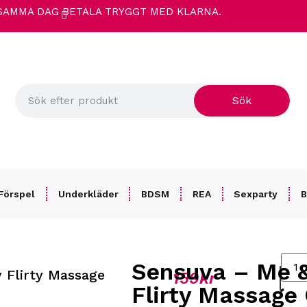
 SAMMA DAG
BETALA TRYGGT MED KLARNA.
Sök
Förspel
Underkläder
BDSM
REA
Sexparty
B
Sensuva – Me &
 Flirty Massage
l 59 ml
159
kr
Flirty Massage 