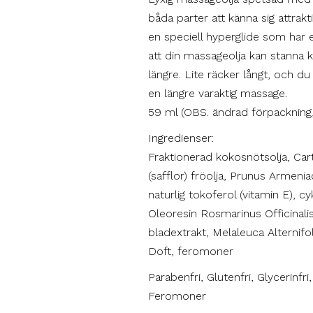
båda parter att känna sig attrak
en speciell hyperglide som har e
att din massageolja kan stanna 
längre. Lite räcker långt, och d
en längre varaktig massage.
59 ml (OBS. ändrad förpackning
Ingredienser:
Fraktionerad kokosnötsolja, Car
(safflor) fröolja, Prunus Armeniac
naturlig tokoferol (vitamin E), c
Oleoresin Rosmarinus Officinalis
bladextrakt, Melaleuca Alternifoli
Doft, feromoner
Parabenfri, Glutenfri, Glycerinfr
Feromoner