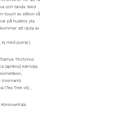
tiva och tända. Med
n touch av silikon så
kvar på hudens yta
u kommer att njuta av
, ej med pump.)
thamus Tinctorius
a (aprikos) kärnolja,
yklometikon,
 (rosmarin)
a (Tea Tree oil) ,
i, Könsnuetrala