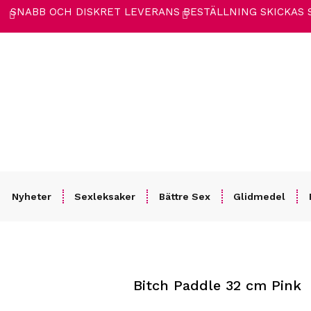
SNABB OCH DISKRET LEVERANS
BESTÄLLNING SKICKAS
Nyheter
Sexleksaker
Bättre Sex
Glidmedel
Hem
/
BDSM
/
Piskor & Paddlar
/ Bitch Paddle 32 cm Pink
Bitch Paddle 32 cm Pink