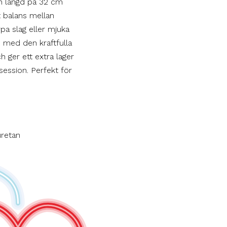
n längd på 32 cm
t balans mellan
rpa slag eller mjuka
n med den kraftfulla
h ger ett extra lager
 session. Perfekt för
uretan