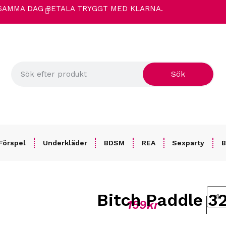
 SAMMA DAG
BETALA TRYGGT MED KLARNA.
Sök
Förspel
Underkläder
BDSM
REA
Sexparty
B
Bitch Paddle 3
159
kr