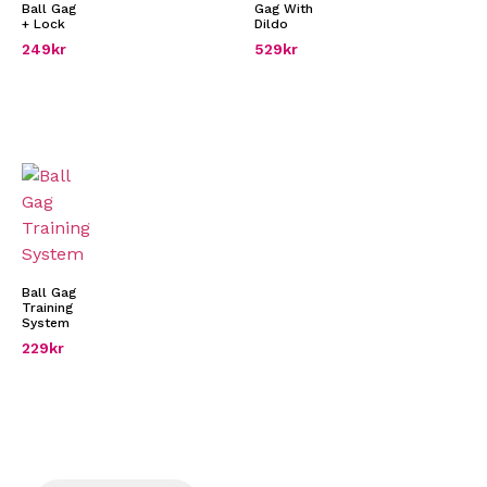
Ball Gag
Gag With
+ Lock
Dildo
249
kr
529
kr
Ball Gag
Training
System
229
kr