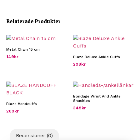
Relaterade Produkter
Metal Chain 15 cm
149
kr
Blaze Deluxe Ankle Cuffs
299
kr
Bondage Wrist And Ankle
Shackles
Blaze Handcuffs
349
kr
269
kr
Recensioner (0)