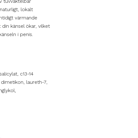
v tuvvaktelbär
aturligt, lokalt
mtidigt värmande
 din känsel ökar, vilket
änseln i penis.
alicylat, c13-14
 dimetikon, laureth-7,
nglykol,
stånd bättre erektion