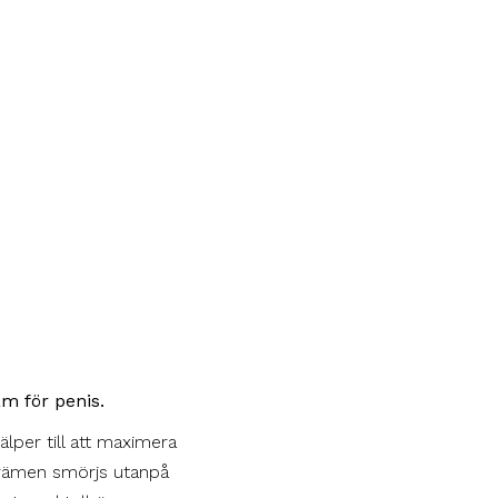
äm för penis.
per till att maximera
 Krämen smörjs utanpå