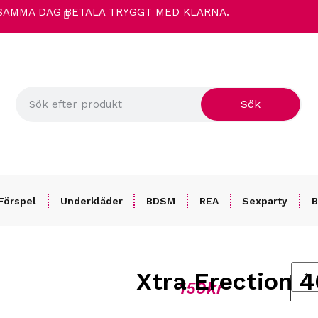
 SAMMA DAG
BETALA TRYGGT MED KLARNA.
Sök
Förspel
Underkläder
BDSM
REA
Sexparty
B
Xtra Erection 4
159
kr