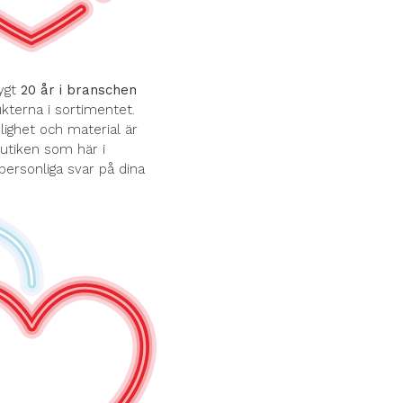
ygt
20 år i branschen
terna i sortimentet.
ghet och material är
butiken som här i
 personliga svar på dina