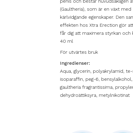
penis och består huvudsakligen a
(Gaultheria), som är en växt med n
kärlvidgande egenskaper. Den sa
effekten hos Xtra Erection gör att
får dig att maximera styrkan och k
40 ml
För utvärtes bruk
Ingredienser:
Aqua, glycerin, polyakrylamid, te-s
isoparaffin, peg-6, bensylalkohol,
gaultheria fragrantissima, propyle
dehydroättiksyra, metylnikotinat
# större stor kuk penis starkare 
kräm gel