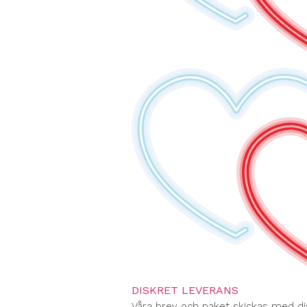
DISKRET LEVERANS
Våra brev och paket skickas med di