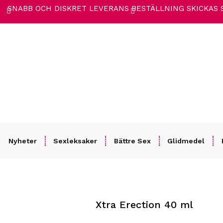
SNABB OCH DISKRET LEVERANS
BESTÄLLNING SKICKAS
Nyheter
Sexleksaker
Bättre Sex
Glidmedel
Hem
/
Bättre Sex
/
Mer för honom
/ Xtra Erection 40 ml
Xtra Erection 40 ml