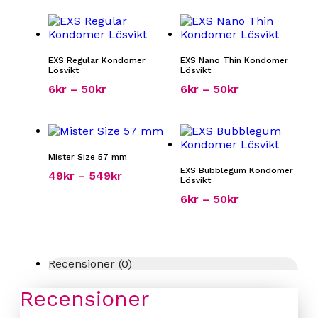
EXS Regular Kondomer
EXS Nano Thin Kondomer
Lösvikt
Lösvikt
6
kr
–
50
kr
6
kr
–
50
kr
Mister Size 57 mm
EXS Bubblegum Kondomer
49
kr
–
549
kr
Lösvikt
6
kr
–
50
kr
Recensioner (0)
Recensioner