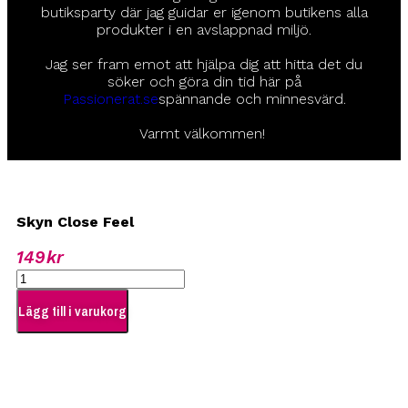
butiksparty där jag guidar er igenom butikens alla
produkter i en avslappnad miljö.
Jag ser fram emot att hjälpa dig att hitta det du
söker och göra din tid här på
Passionerat.se
spännande och minnesvärd.
Varmt välkommen!
Skyn Close Feel
149
kr
Lägg till i varukorg