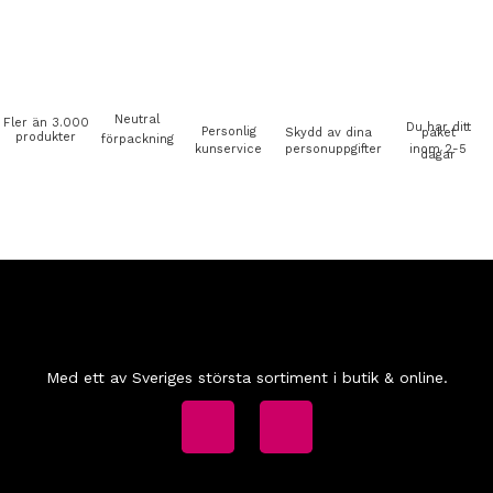
Neutral
Fler än 3.000
Du har ditt
Personlig
Skydd av dina
paket
produkter
förpackning
kunservice
personuppgifter
inom 2-5
dagar
Med ett av Sveriges största sortiment i butik & online.