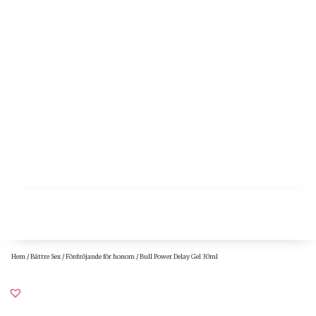
Hem
/
Bättre Sex
/
Fördröjande för honom
/ Bull Power Delay Gel 30ml