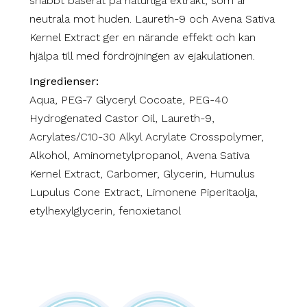
snabbt baserat på naturliga extrakt, som är
neutrala mot huden. Laureth-9 och Avena Sativa
Kernel Extract ger en närande effekt och kan
hjälpa till med fördröjningen av ejakulationen.
Ingredienser:
Aqua, PEG-7 Glyceryl Cocoate, PEG-40
Hydrogenated Castor Oil, Laureth-9,
Acrylates/C10-30 Alkyl Acrylate Crosspolymer,
Alkohol, Aminometylpropanol, Avena Sativa
Kernel Extract, Carbomer, Glycerin, Humulus
Lupulus Cone Extract, Limonene Piperitaolja,
etylhexylglycerin, fenoxietanol
# fördröjning delay fördröjande tidig utlösning
ejakulation prematur