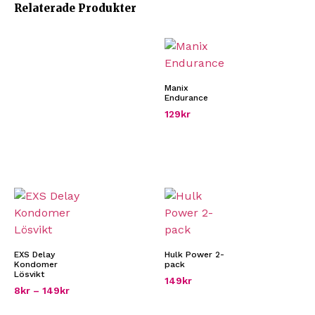
Relaterade Produkter
Manix
Endurance
129
kr
EXS Delay
Hulk Power 2-
Kondomer
pack
Lösvikt
149
kr
8
kr
–
149
kr