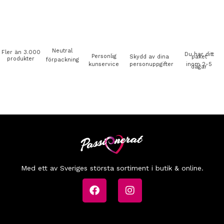
Neutral
Fler än 3.000
Du har ditt
Personlig
Skydd av dina
paket
produkter
förpackning
kunservice
personuppgifter
inom 2-5
dagar
Med ett av Sveriges största sortiment i butik & online.