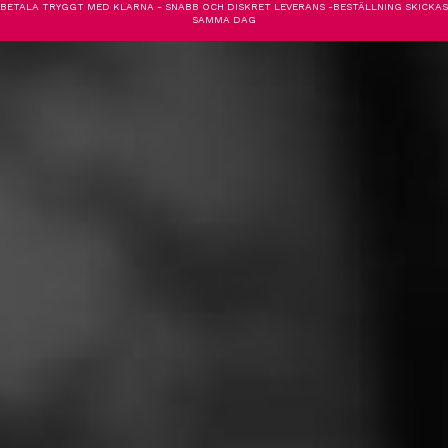
BETALA TRYGGT MED KLARNA - SNABB OCH DISKRET LEVERANS -BESTÄLLNING SKICKAS
SAMMA DAG