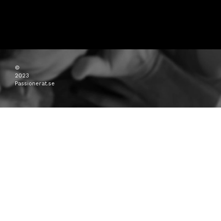
©
2023
Passionerat.se