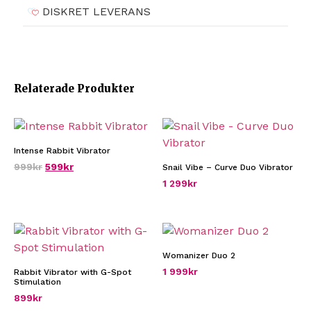
DISKRET LEVERANS
Relaterade Produkter
Intense Rabbit Vibrator
999
kr
599
kr
Snail Vibe – Curve Duo Vibrator
1 299
kr
Womanizer Duo 2
1 999
kr
Rabbit Vibrator with G-Spot
Stimulation
899
kr