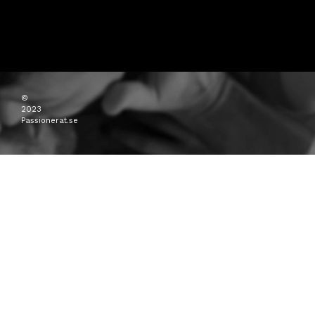
©
2023
Passionerat.se