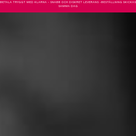
BETALA TRYGGT MED KLARNA - SNABB OCH DISKRET LEVERANS -BESTÄLLNING SKICKAS
SAMMA DAG