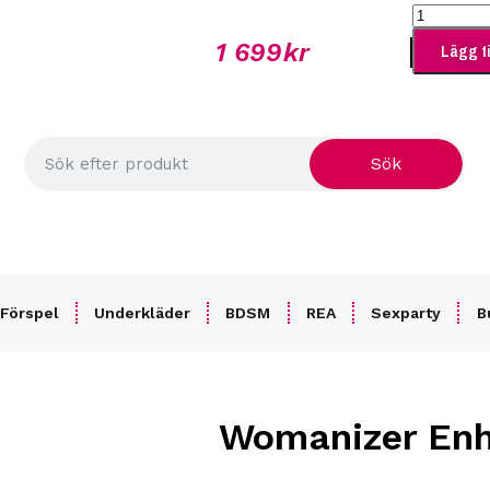
A DAG
BETALA TRYGGT MED KLARNA.
1 699
kr
Lägg ti
Sök
Förspel
Underkläder
BDSM
REA
Sexparty
B
Womanizer En