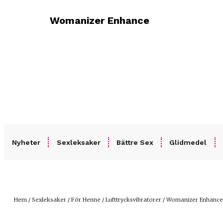
SNABB OCH DISKRET LEVERANS
BESTÄLLNING SKICKAS SAMM
Womanizer Enhance
Nyheter
Sexleksaker
Bättre Sex
Glidmedel
Hem
/
Sexleksaker
/
För Henne
/
Lufttrycksvibratorer
/ Womanizer Enhance