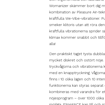
Womanizer skämmer bort dig m
kombination av Pleasure Air-tek
kraftfulla We-Vibe-vibrationer. 
smeker klitoris utan att röra de
kraftfulla vibrationerna sprider s
klimax kommer snabbt och tillför
alla!
Den praktiskt taget tysta dubbl
mycket diskret och ostört nöje
tryckvågorna och vibrationerna k
med en knapptryckning. Vågorna
finns i 10 olika lägen och 10 inte
funktionerna kan styras separat
kombineras med varandra för ett
nöjesprogram – över 1000 olika
möjliga. ENHANCE kan till och 