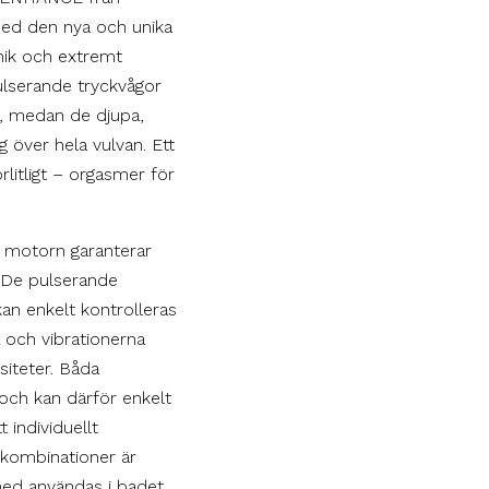
ed den nya och unika
nik och extremt
Pulserande tryckvågor
n, medan de djupa,
ig över hela vulvan. Ett
litligt – orgasmer för
a motorn garanterar
. De pulserande
an enkelt kontrolleras
 och vibrationerna
nsiteter. Båda
 och kan därför enkelt
 individuellt
 kombinationer är
med användas i badet