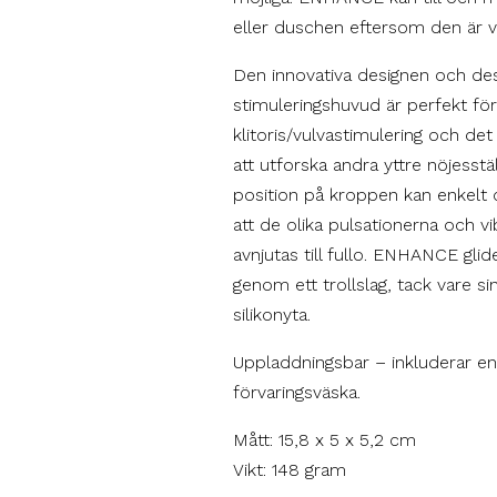
eller duschen eftersom den är v
Den innovativa designen och de
stimuleringshuvud är perfekt för
klitoris/vulvastimulering och det
att utforska andra yttre nöjesst
position på kroppen kan enkelt oc
att de olika pulsationerna och v
avnjutas till fullo. ENHANCE gl
genom ett trollslag, tack vare 
silikonyta.
Uppladdningsbar – inkluderar e
förvaringsväska.
Mått: 15,8 x 5 x 5,2 cm
Vikt: 148 gram