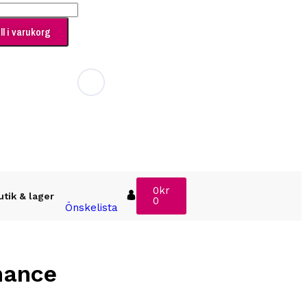
ll i varukorg
Support
:
info@passionerat.se
0
kr
utik & lager
0
Önskelista
hance