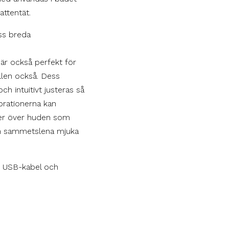
attentät.
ss breda
 är också perfekt för
ällen också. Dess
h intuitivt justeras så
ibrationerna kan
ider över huden som
sin sammetslena mjuka
n USB-kabel och