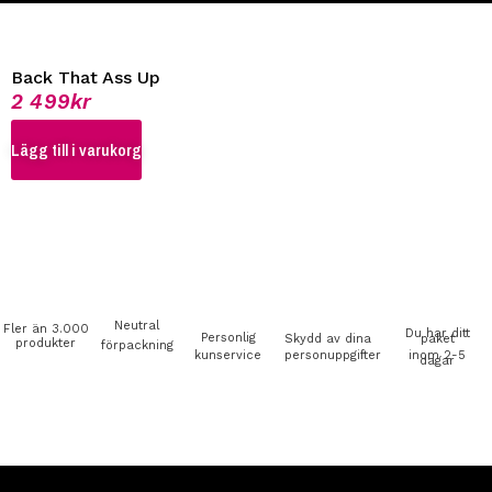
Back That Ass Up
2 499
kr
Lägg till i varukorg
Neutral
Fler än 3.000
Du har ditt
Personlig
Skydd av dina
paket
produkter
förpackning
kunservice
personuppgifter
inom 2-5
dagar